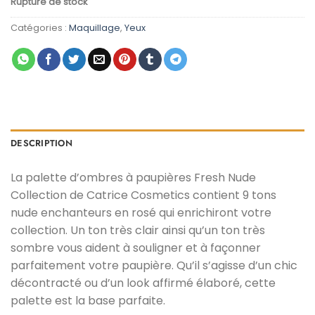
Rupture de stock
initial
actuel
était :
est :
Catégories :
Maquillage
,
Yeux
د.م. 49,00.
د.م. 69,00.
DESCRIPTION
La palette d’ombres à paupières Fresh Nude
Collection de Catrice Cosmetics contient 9 tons
nude enchanteurs en rosé qui enrichiront votre
collection. Un ton très clair ainsi qu’un ton très
sombre vous aident à souligner et à façonner
parfaitement votre paupière. Qu’il s’agisse d’un chic
décontracté ou d’un look affirmé élaboré, cette
palette est la base parfaite.