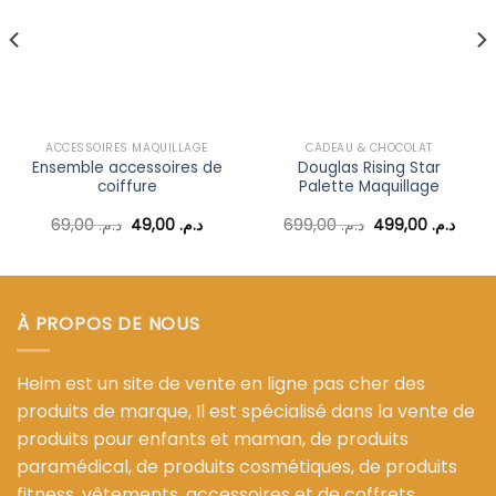
à la liste
à la liste
d’envies
d’envies
ACCESSOIRES MAQUILLAGE
CADEAU & CHOCOLAT
Ensemble accessoires de
Douglas Rising Star
coiffure
Palette Maquillage
Le
Le
Le
Le
69,00
د.م.
49,00
د.م.
699,00
د.م.
499,00
د.م.
prix
prix
prix
prix
l
initial
actuel
initial
actue
était :
est :
était :
est :
د.م. 699,00.
د.م. 49,00.
د.م. 69,00.
د.م. 35,00.
À PROPOS DE NOUS
Heim est un site de vente en ligne pas cher des
produits de marque, Il est spécialisé dans la vente de
produits pour enfants et maman, de produits
paramédical, de produits cosmétiques, de produits
fitness, vêtements, accessoires et de coffrets