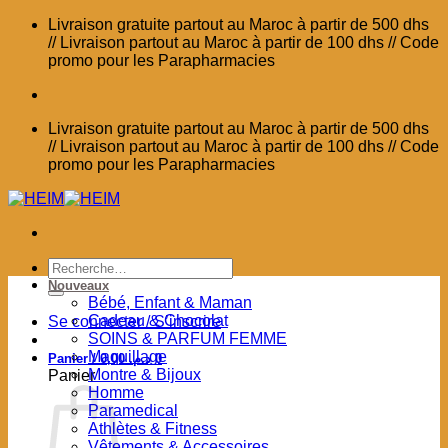
Passer
Livraison gratuite partout au Maroc à partir de 500 dhs
au
// Livraison partout au Maroc à partir de 100 dhs // Code
contenu
promo pour les Parapharmacies
Livraison gratuite partout au Maroc à partir de 500 dhs
// Livraison partout au Maroc à partir de 100 dhs // Code
promo pour les Parapharmacies
Recherche
pour :
Nouveaux
Bébé, Enfant & Maman
Cadeau & Chocolat
Se connecter / S’inscrire
SOINS & PARFUM FEMME
Maquillage
Panier /
0,00
د.م.
0
Montre & Bijoux
Panier
Homme
Paramedical
Athlètes & Fitness
Vêtements & Accessoires