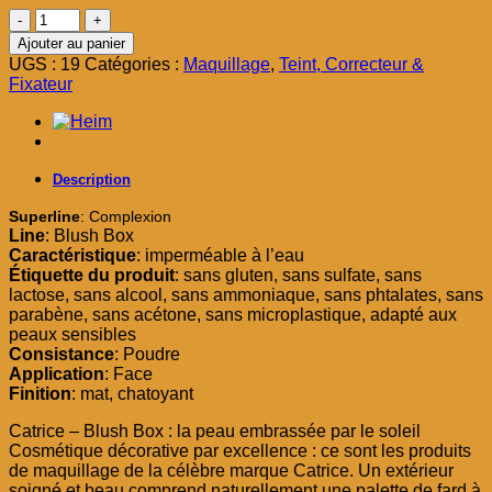
était :
est :
quantité
د.م. 39,00.
د.م. 49,00.
de
Ajouter au panier
Catrice
UGS :
19
Catégories :
Maquillage
,
Teint, Correcteur &
Believe
Fixateur
in
yourself
Blush
Box
Description
Superline
: Complexion
Line
: Blush Box
Caractéristique
: imperméable à l’eau
Étiquette du produit
: sans gluten, sans sulfate, sans
lactose, sans alcool, sans ammoniaque, sans phtalates, sans
parabène, sans acétone, sans microplastique, adapté aux
peaux sensibles
Consistance
: Poudre
Application
: Face
Finition
: mat, chatoyant
Catrice – Blush Box : la peau embrassée par le soleil
Cosmétique décorative par excellence : ce sont les produits
de maquillage de la célèbre marque Catrice. Un extérieur
soigné et beau comprend naturellement une palette de fard à