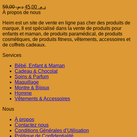
Le
Le
59,00
د.م.
45,00
د.م.
prix
prix
À propos de nous
initial
actuel
Heim est un site de vente en ligne pas cher des produits de
était :
est :
marque, Il est spécialisé dans la vente de produits pour
د.م. 45,00.
د.م. 59,00.
enfants et maman, de produits paramédical, de produits
cosmétiques, de produits fitness, vêtements, accessoires et
de coffrets cadeaux.
Services
Bébé, Enfant & Maman
Cadeau & Chocolat
Soins & Parfum
Maquillage
Montre & Bijoux
Homme
Vêtements & Accessoires
Nous
À propos
Contactez nous
Conditions Générales d’Utilisation
Politique de Confidentialité