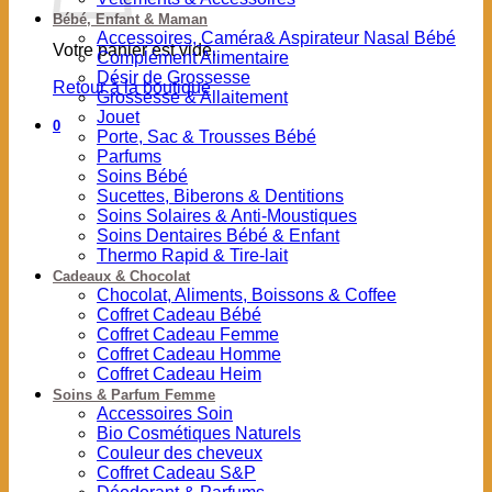
Bébé, Enfant & Maman
Accessoires, Caméra& Aspirateur Nasal Bébé
Votre panier est vide.
Complément Alimentaire
Désir de Grossesse
Retour à la boutique
Grossesse & Allaitement
Jouet
0
Porte, Sac & Trousses Bébé
Parfums
Soins Bébé
Sucettes, Biberons & Dentitions
Soins Solaires & Anti-Moustiques
Soins Dentaires Bébé & Enfant
Thermo Rapid & Tire-lait
Cadeaux & Chocolat
Chocolat, Aliments, Boissons & Coffee
Coffret Cadeau Bébé
Coffret Cadeau Femme
Coffret Cadeau Homme
Coffret Cadeau Heim
Soins & Parfum Femme
Accessoires Soin
Bio Cosmétiques Naturels
Couleur des cheveux
Coffret Cadeau S&P