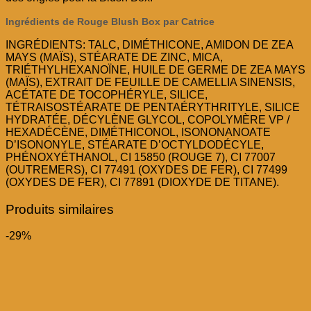
Ingrédients de Rouge Blush Box par Catrice
INGRÉDIENTS: TALC, DIMÉTHICONE, AMIDON DE ZEA
MAYS (MAÏS), STÉARATE DE ZINC, MICA,
TRIÉTHYLHEXANOÏNE, HUILE DE GERME DE ZEA MAYS
(MAÏS), EXTRAIT DE FEUILLE DE CAMELLIA SINENSIS,
ACÉTATE DE TOCOPHÉRYLE, SILICE,
TÉTRAISOSTÉARATE DE PENTAÉRYTHRITYLE, SILICE
HYDRATÉE, DÉCYLÈNE GLYCOL, COPOLYMÈRE VP /
HEXADÉCÈNE, DIMÉTHICONOL, ISONONANOATE
D’ISONONYLE, STÉARATE D’OCTYLDODÉCYLE,
PHÉNOXYÉTHANOL, CI 15850 (ROUGE 7), CI 77007
(OUTREMERS), CI 77491 (OXYDES DE FER), CI 77499
(OXYDES DE FER), CI 77891 (DIOXYDE DE TITANE).
Produits similaires
-29%