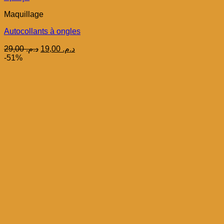
Maquillage
Autocollants à ongles
Le
Le
29,00
د.م.
19,00
د.م.
prix
prix
-51%
initial
actuel
était :
est :
د.م. 19,00.
د.م. 29,00.