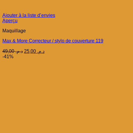
Ajouter à la liste d’envies
Aperçu
Maquillage
Max & More Correcteur / stylo de couverture 119
Le
Le
49,00
د.م.
25,00
د.م.
prix
prix
-41%
initial
actuel
était :
est :
د.م. 25,00.
د.م. 49,00.