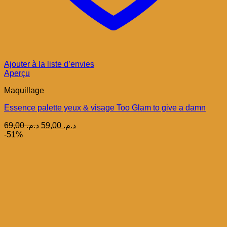
Ajouter à la liste d’envies
Aperçu
Maquillage
Essence palette yeux & visage Too Glam to give a damn
Le
Le
69,00
د.م.
59,00
د.م.
prix
prix
-51%
initial
actuel
était :
est :
د.م. 59,00.
د.م. 69,00.