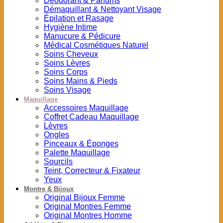
Déodorant & Parfums
Démaquillant & Nettoyant Visage
Épilation et Rasage
Hygiène Intime
Manucure & Pédicure
Médical Cosmétiques Naturel
Soins Cheveux
Soins Lèvres
Soins Corps
Soins Mains & Pieds
Soins Visage
Maquillage
Accessoires Maquillage
Coffret Cadeau Maquillage
Lèvres
Ongles
Pinceaux & Éponges
Palette Maquillage
Sourcils
Teint, Correcteur & Fixateur
Yeux
Montre & Bijoux
Original Bijoux Femme
Original Montres Femme
Original Montres Homme