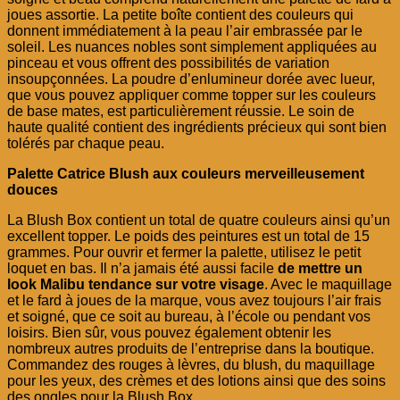
joues assortie. La petite boîte contient des couleurs qui
donnent immédiatement à la peau l’air embrassée par le
soleil. Les nuances nobles sont simplement appliquées au
pinceau et vous offrent des possibilités de variation
insoupçonnées. La poudre d’enlumineur dorée avec lueur,
que vous pouvez appliquer comme topper sur les couleurs
de base mates, est particulièrement réussie. Le soin de
haute qualité contient des ingrédients précieux qui sont bien
tolérés par chaque peau.
Palette Catrice Blush aux couleurs merveilleusement
douces
La Blush Box contient un total de quatre couleurs ainsi qu’un
excellent topper. Le poids des peintures est un total de 15
grammes. Pour ouvrir et fermer la palette, utilisez le petit
loquet en bas. Il n’a jamais été aussi facile
de mettre un
look Malibu tendance sur votre visage
. Avec le maquillage
et le fard à joues de la marque, vous avez toujours l’air frais
et soigné, que ce soit au bureau, à l’école ou pendant vos
loisirs. Bien sûr, vous pouvez également obtenir les
nombreux autres produits de l’entreprise dans la boutique.
Commandez des rouges à lèvres, du blush, du maquillage
pour les yeux, des crèmes et des lotions ainsi que des soins
des ongles pour la Blush Box.