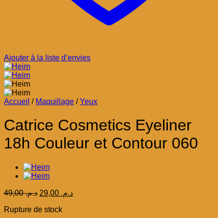
Ajouter à la liste d’envies
Accueil
/
Maquillage
/
Yeux
Catrice Cosmetics Eyeliner
18h Couleur et Contour 060
Le
Le
49,00
د.م.
29,00
د.م.
prix
prix
Rupture de stock
initial
actuel