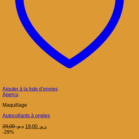
Ajouter à la liste d’envies
Aperçu
Maquillage
Autocollants à ongles
Le
Le
29,00
د.م.
19,00
د.م.
prix
prix
-29%
initial
actuel