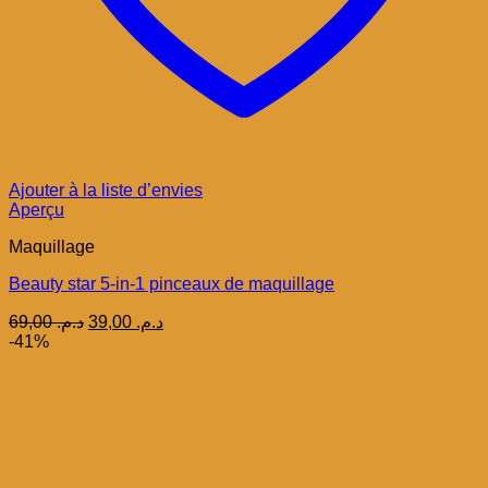
Ajouter à la liste d’envies
Aperçu
Maquillage
Beauty star 5-in-1 pinceaux de maquillage
Le
Le
69,00
د.م.
39,00
د.م.
prix
prix
-41%
initial
actuel
était :
est :
د.م. 39,00.
د.م. 69,00.