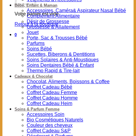
Bébé, Enfant & Maman
Accessoires, Caméra& Aspirateur Nasal Bébé
Votre panier est vide.
Complément Alimentaire
Désir de Grossesse
Retour à la boutique
Grossesse & Allaitement
Jouet
0
Porte, Sac & Trousses Bébé
Parfums
Soins Bébé
Sucettes, Biberons & Dentitions
Soins Solaires & Anti-Moustiques
Soins Dentaires Bébé & Enfant
Thermo Rapid & Tire-lait
Cadeaux & Chocolat
Chocolat, Aliments, Boissons & Coffee
Coffret Cadeau Bébé
Coffret Cadeau Femme
Coffret Cadeau Homme
Coffret Cadeau Heim
Soins & Parfum Femme
Accessoires Soin
Bio Cosmétiques Naturels
Couleur des cheveux
Coffret Cadeau S&P