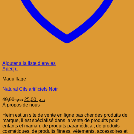
Ajouter à la liste d’envies
Aperçu
Maquillage
Natural Cils artificiels Noir
Le
Le
49,00
د.م.
25,00
د.م.
prix
prix
À propos de nous
initial
actuel
Heim est un site de vente en ligne pas cher des produits de
était :
est :
marque, Il est spécialisé dans la vente de produits pour
د.م. 25,00.
د.م. 49,00.
enfants et maman, de produits paramédical, de produits
cosmétiques, de produits fitness, vêtements, accessoires et