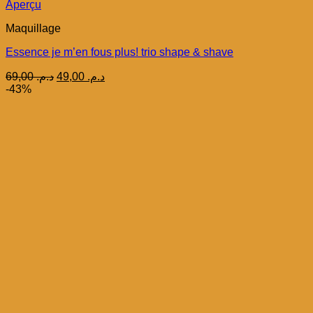
Aperçu
Maquillage
Essence je m’en fous plus! trio shape & shave
Le
Le
69,00
د.م.
49,00
د.م.
prix
prix
-43%
initial
actuel
était :
est :
د.م. 49,00.
د.م. 69,00.