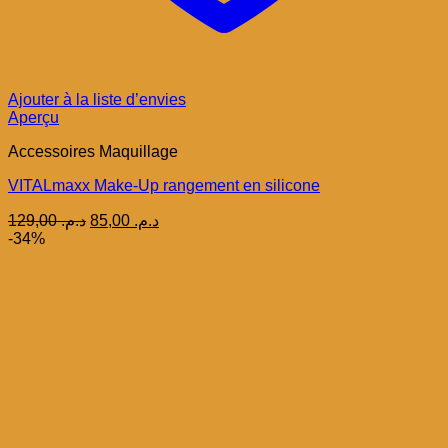
Ajouter à la liste d’envies
Aperçu
Accessoires Maquillage
VITALmaxx Make-Up rangement en silicone
Le
Le
129,00
د.م.
85,00
د.م.
prix
prix
-34%
initial
actuel
était :
est :
د.م. 85,00.
د.م. 129,00.