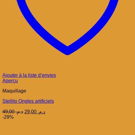
Ajouter à la liste d’envies
Aperçu
Maquillage
Stellito Ongles artificiels
Le
Le
49,00
د.م.
29,00
د.م.
prix
prix
-29%
initial
actuel
était :
est :
د.م. 29,00.
د.م. 49,00.