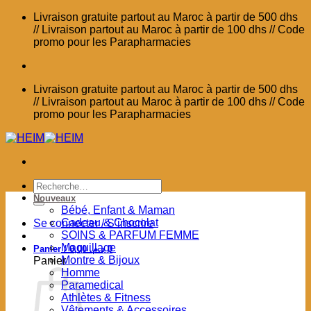
Passer
Livraison gratuite partout au Maroc à partir de 500 dhs
au
// Livraison partout au Maroc à partir de 100 dhs // Code
contenu
promo pour les Parapharmacies
Livraison gratuite partout au Maroc à partir de 500 dhs
// Livraison partout au Maroc à partir de 100 dhs // Code
promo pour les Parapharmacies
Recherche
pour :
Nouveaux
Bébé, Enfant & Maman
Cadeau & Chocolat
Se connecter / S’inscrire
SOINS & PARFUM FEMME
Maquillage
Panier /
0,00
د.م.
0
Montre & Bijoux
Panier
Homme
Paramedical
Athlètes & Fitness
Vêtements & Accessoires