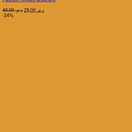
Le
Le
49,00
د.م.
29,00
د.م.
prix
prix
-34%
initial
actuel
était :
est :
د.م. 29,00.
د.م. 49,00.