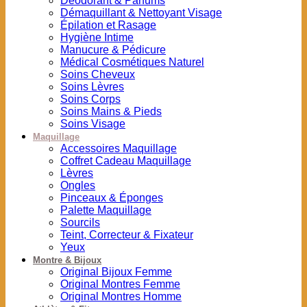
Déodorant & Parfums
Démaquillant & Nettoyant Visage
Épilation et Rasage
Hygiène Intime
Manucure & Pédicure
Médical Cosmétiques Naturel
Soins Cheveux
Soins Lèvres
Soins Corps
Soins Mains & Pieds
Soins Visage
Maquillage
Accessoires Maquillage
Coffret Cadeau Maquillage
Lèvres
Ongles
Pinceaux & Éponges
Palette Maquillage
Sourcils
Teint, Correcteur & Fixateur
Yeux
Montre & Bijoux
Original Bijoux Femme
Original Montres Femme
Original Montres Homme