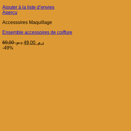
Ajouter à la liste d’envies
Aperçu
Accessoires Maquillage
Ensemble accessoires de coiffure
Le
Le
69,00
د.م.
49,00
د.م.
prix
prix
-49%
initial
actuel
était :
est :
د.م. 49,00.
د.م. 69,00.