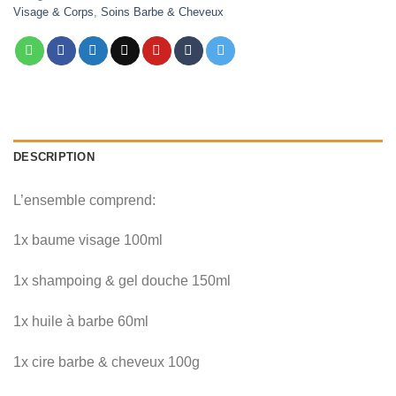
Visage & Corps
,
Soins Barbe & Cheveux
د.م. 149,00.
د.م. 299,00.
DESCRIPTION
L’ensemble comprend:
1x baume visage 100ml
1x shampoing & gel douche
150ml
1x huile à barbe 60ml
1x cire barbe & cheveux 100g