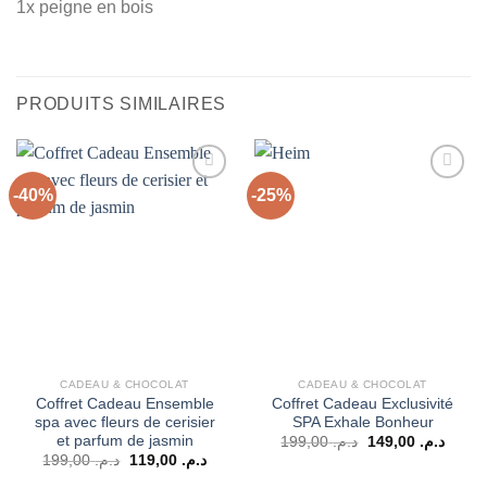
1x peigne en bois
PRODUITS SIMILAIRES
-40%
-25%
Ajouter
Ajouter
à la liste
à la liste
d’envies
d’envies
CADEAU & CHOCOLAT
CADEAU & CHOCOLAT
Coffret Cadeau Ensemble
Coffret Cadeau Exclusivité
spa avec fleurs de cerisier
SPA Exhale Bonheur
et parfum de jasmin
Le
Le
199,00
د.م.
149,00
د.م.
prix
prix
Le
Le
199,00
د.م.
119,00
د.م.
initial
actuel
prix
prix
était :
est :