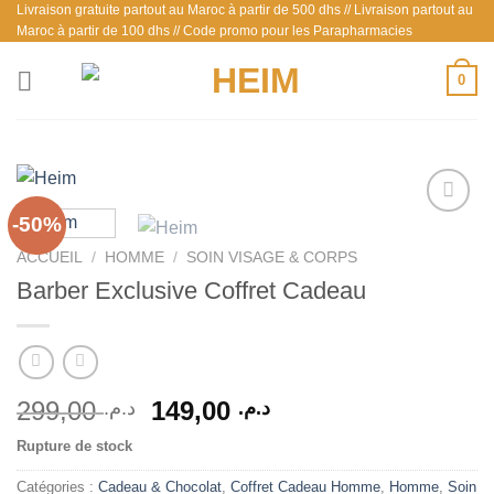
Livraison gratuite partout au Maroc à partir de 500 dhs // Livraison partout au
Passer
Maroc à partir de 100 dhs // Code promo pour les Parapharmacies
au
contenu
0
-50%
ACCUEIL
/
HOMME
/
SOIN VISAGE & CORPS
Ajouter
Barber Exclusive Coffret Cadeau
à la liste
d’envies
Le
Le
299,00
149,00
د.م.
د.م.
prix
prix
Rupture de stock
initial
actuel
était :
est :
Catégories :
Cadeau & Chocolat
,
Coffret Cadeau Homme
,
Homme
,
Soin