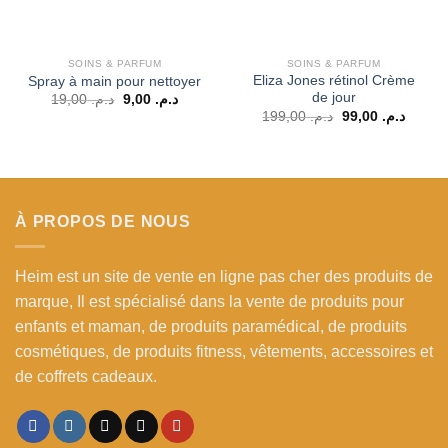
SOINS & PARFUM
SOINS & PARFUM
Eliza Jones rétinol Crème
Spray à main pour nettoyer
de jour
Le
Le
19,00
د.م.
9,00
د.م.
prix
prix
Le
Le
199,00
د.م.
99,00
د.م.
initial
actuel
prix
prix
était :
est :
initial
actuel
د.م. 9,00.
د.م. 19,00.
était :
est :
د.م. 199,00.
À PROPOS DE NOUS
Heim est un site de vente en ligne pas cher des produits de
marque, Il est spécialisé dans la vente de produits pour
enfants et maman, de produits paramédical, de produits
cosmétiques, de produits fitness, vêtements, accessoires et
de coffrets cadeaux.