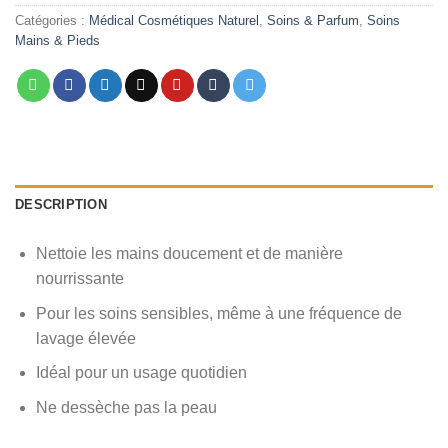
était :
est :
Catégories :
Médical Cosmétiques Naturel
,
Soins & Parfum
,
Soins
Mains & Pieds
د.م. 12,00.
د.م. 19,00.
DESCRIPTION
Nettoie les mains doucement et de manière
nourrissante
Pour les soins sensibles, même à une fréquence de
lavage élevée
Idéal pour un usage quotidien
Ne dessèche pas la peau