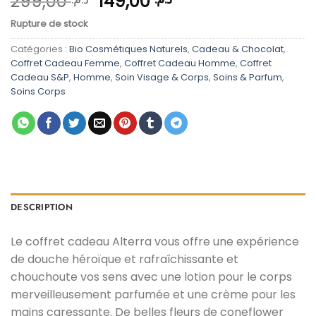
Le
Le
299,00
149,00
prix
prix
Rupture de stock
initial
actuel
était :
est :
Catégories :
Bio Cosmétiques Naturels
,
Cadeau & Chocolat
,
د.م. 149,00.
د.م. 299,00.
Coffret Cadeau Femme
,
Coffret Cadeau Homme
,
Coffret
Cadeau S&P
,
Homme
,
Soin Visage & Corps
,
Soins & Parfum
,
Soins Corps
DESCRIPTION
Le coffret cadeau Alterra vous offre une expérience
de douche héroïque et rafraîchissante et
chouchoute vos sens avec une lotion pour le corps
merveilleusement parfumée et une crème pour les
mains caressante. De belles fleurs de coneflower