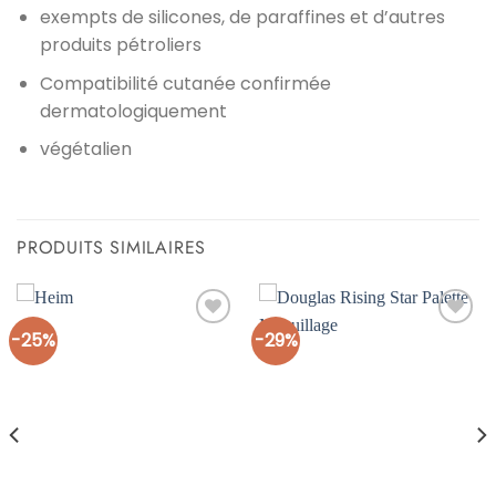
exempts de silicones, de paraffines et d’autres
produits pétroliers
Compatibilité cutanée confirmée
dermatologiquement
végétalien
PRODUITS SIMILAIRES
-25%
-29%
Ajouter
Ajouter
à la liste
à la liste
d’envies
d’envies