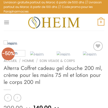
Passer
Livraison gratuite partout au Maroc à partir de 500 dhs // Livraison
partout au Maroc à partir de 100 dhs // Code promo pour les
au
Parapharmacies
contenu
0
-50%
ACCUEIL
/
HOMME
/
SOIN VISAGE & CORPS
Ajouter
Alterra Coffret cadeau gel douche 200 ml,
à la
liste
crème pour les mains 75 ml et lotion pour
d’envies
le corps 200 ml
د.م.
د.م.