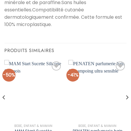
minérale et de paraffine.Sans huiles
essentielles.Compatibilité cutanée
dermatologiquement confirmée. Cette formule est
100% microplastique.
PRODUITS SIMILAIRES
-50%
-41%
Ajouter
Ajouter
à la liste
à la liste
d’envies
d’envies
BÉBÉ, ENFANT & MAMAN
BÉBÉ, ENFANT & MAMAN