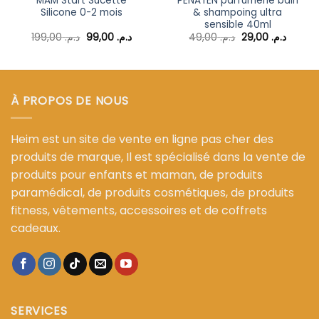
MAM Start Sucette
PENATEN parfumerie bain
Silicone 0-2 mois
& shampoing ultra
sensible 40ml
Le
Le
Le
Le
199,00
د.م.
99,00
د.م.
49,00
د.م.
29,00
د.م.
prix
prix
prix
prix
l
initial
actuel
initial
actuel
était :
est :
était :
est :
د.م. 49,00.
د.م. 99,00.
د.م. 199,00.
د.م. 49,00.
À PROPOS DE NOUS
Heim est un site de vente en ligne pas cher des
produits de marque, Il est spécialisé dans la vente de
produits pour enfants et maman, de produits
paramédical, de produits cosmétiques, de produits
fitness, vêtements, accessoires et de coffrets
cadeaux.
SERVICES