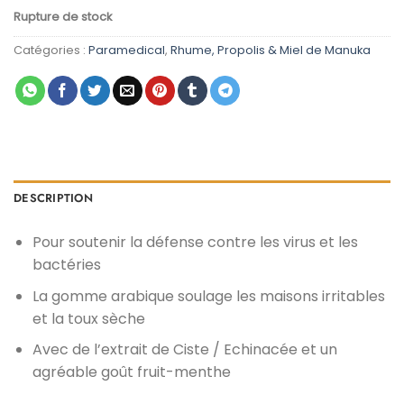
prix
prix
Rupture de stock
initial
actuel
était :
est :
Catégories :
Paramedical
,
Rhume, Propolis & Miel de Manuka
د.م. 99,00.
د.م. 149,00.
DESCRIPTION
Pour soutenir la défense contre les virus et les
bactéries
La gomme arabique soulage les maisons irritables
et la toux sèche
Avec de l’extrait de Ciste / Echinacée et un
agréable goût fruit-menthe