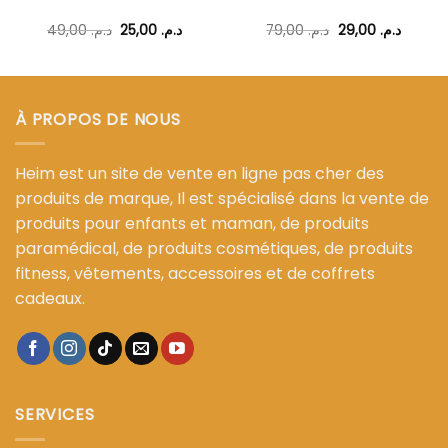
Le
Le
Le
Le
49,00
د.م.
25,00
د.م.
79,00
د.م.
29,00
د.م.
prix
prix
prix
prix
l
initial
actuel
initial
actuel
était :
est :
était :
est :
د.م. 79,00.
د.م. 25,00.
د.م. 49,00.
د.م. 59,00.
À PROPOS DE NOUS
Heim est un site de vente en ligne pas cher des
produits de marque, Il est spécialisé dans la vente de
produits pour enfants et maman, de produits
paramédical, de produits cosmétiques, de produits
fitness, vêtements, accessoires et de coffrets
cadeaux.
SERVICES