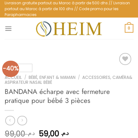
Passer
Livraison gratuite partout au Maroc à partir de 500 dhs // Livraison
partout au Maroc à partir de 100 dhs // Code promo pour les
au
Parapharmacies
contenu
0
-40%
ACCUEIL
/
BÉBÉ, ENFANT & MAMAN
/
ACCESSOIRES, CAMÉRA&
Ajouter
ASPIRATEUR NASAL BÉBÉ
à la
BANDANA écharpe avec fermeture
liste
d’envies
pratique pour bébé 3 pièces
Le
Le
99,00
59,00
د.م.
د.م.