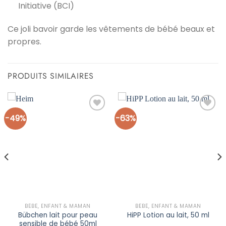
Initiative (BCI)
Ce joli bavoir garde les vêtements de bébé beaux et
propres.
PRODUITS SIMILAIRES
-49%
-63%
Ajouter
Ajouter
à la liste
à la liste
d’envies
d’envies
BÉBÉ, ENFANT & MAMAN
BÉBÉ, ENFANT & MAMAN
Bübchen lait pour peau
HiPP Lotion au lait, 50 ml
sensible de bébé 50ml