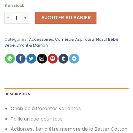
prix
prix
3 en stock
initial
actuel
quantité de BANDANA écharpe avec fermeture pratique pou
était :
est :
AJOUTER AU PANIER
د.م. 59,00.
د.م. 99,00.
Catégories :
Accessoires, Caméra& Aspirateur Nasal Bébé
,
Bébé, Enfant & Maman
DESCRIPTION
Choix de différentes variantes
Taille unique pour tous
Action est fier d’être membre de la Better Cotton