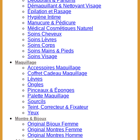
Déodorant & Parfums
Démaquillant & Nettoyant Visage
Épilation et Rasage
Hygiène Intime
Manucure & Pédicure
Médical Cosmétiques Naturel
Soins Cheveux
Soins Lèvres
Soins Corps
Soins Mains & Pieds
Soins Visage
Maquillage
Accessoires Maquillage
Coffret Cadeau Maquillage
Lèvres
Ongles
Pinceaux & Éponges
Palette Maquillage
Sourcils
Teint, Correcteur & Fixateur
Yeux
Montre & Bijoux
Original Bijoux Femme
Original Montres Femme
Original Montres Homme