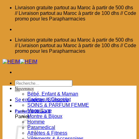
Passer
Livraison gratuite partout au Maroc à partir de 500 dhs
au
// Livraison partout au Maroc à partir de 100 dhs // Code
contenu
promo pour les Parapharmacies
Livraison gratuite partout au Maroc à partir de 500 dhs
// Livraison partout au Maroc à partir de 100 dhs // Code
promo pour les Parapharmacies
Recherche
pour :
Nouveaux
Bébé, Enfant & Maman
Cadeau & Chocolat
Se connecter / S’inscrire
SOINS & PARFUM FEMME
Maquillage
Panier /
0,00
د.م.
0
Montre & Bijoux
Panier
Homme
Paramedical
Athlètes & Fitness
Vêtements & Accessoires