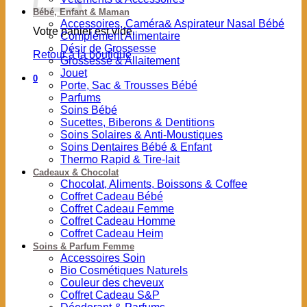
Bébé, Enfant & Maman
Accessoires, Caméra& Aspirateur Nasal Bébé
Votre panier est vide.
Complément Alimentaire
Désir de Grossesse
Retour à la boutique
Grossesse & Allaitement
Jouet
0
Porte, Sac & Trousses Bébé
Parfums
Soins Bébé
Sucettes, Biberons & Dentitions
Soins Solaires & Anti-Moustiques
Soins Dentaires Bébé & Enfant
Thermo Rapid & Tire-lait
Cadeaux & Chocolat
Chocolat, Aliments, Boissons & Coffee
Coffret Cadeau Bébé
Coffret Cadeau Femme
Coffret Cadeau Homme
Coffret Cadeau Heim
Soins & Parfum Femme
Accessoires Soin
Bio Cosmétiques Naturels
Couleur des cheveux
Coffret Cadeau S&P