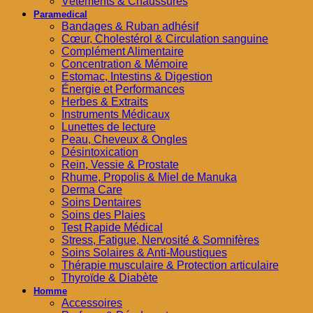
Vêtements & Chaussures
Paramedical
Bandages & Ruban adhésif
Cœur, Cholestérol & Circulation sanguine
Complément Alimentaire
Concentration & Mémoire
Estomac, Intestins & Digestion
Énergie et Performances
Herbes & Extraits
Instruments Médicaux
Lunettes de lecture
Peau, Cheveux & Ongles
Désintoxication
Rein, Vessie & Prostate
Rhume, Propolis & Miel de Manuka
Derma Care
Soins Dentaires
Soins des Plaies
Test Rapide Médical
Stress, Fatigue, Nervosité & Somnifères
Soins Solaires & Anti-Moustiques
Thérapie musculaire & Protection articulaire
Thyroïde & Diabète
Homme
Accessoires