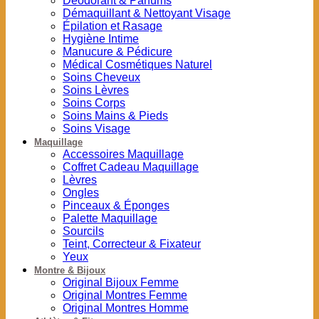
Déodorant & Parfums
Démaquillant & Nettoyant Visage
Épilation et Rasage
Hygiène Intime
Manucure & Pédicure
Médical Cosmétiques Naturel
Soins Cheveux
Soins Lèvres
Soins Corps
Soins Mains & Pieds
Soins Visage
Maquillage
Accessoires Maquillage
Coffret Cadeau Maquillage
Lèvres
Ongles
Pinceaux & Éponges
Palette Maquillage
Sourcils
Teint, Correcteur & Fixateur
Yeux
Montre & Bijoux
Original Bijoux Femme
Original Montres Femme
Original Montres Homme