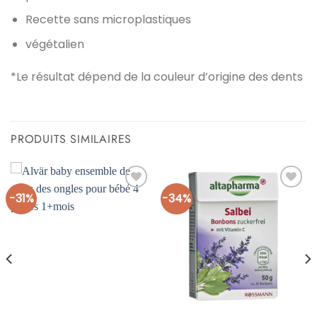
Recette sans microplastiques
végétalien
*Le résultat dépend de la couleur d’origine des dents
PRODUITS SIMILAIRES
-31%
-34%
Ajouter
Ajouter
à la liste
à la liste
d’envies
d’envies