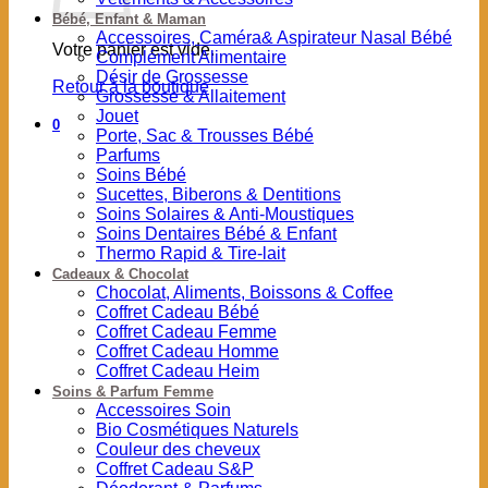
Bébé, Enfant & Maman
Accessoires, Caméra& Aspirateur Nasal Bébé
Votre panier est vide.
Complément Alimentaire
Désir de Grossesse
Retour à la boutique
Grossesse & Allaitement
Jouet
0
Porte, Sac & Trousses Bébé
Parfums
Soins Bébé
Sucettes, Biberons & Dentitions
Soins Solaires & Anti-Moustiques
Soins Dentaires Bébé & Enfant
Thermo Rapid & Tire-lait
Cadeaux & Chocolat
Chocolat, Aliments, Boissons & Coffee
Coffret Cadeau Bébé
Coffret Cadeau Femme
Coffret Cadeau Homme
Coffret Cadeau Heim
Soins & Parfum Femme
Accessoires Soin
Bio Cosmétiques Naturels
Couleur des cheveux
Coffret Cadeau S&P