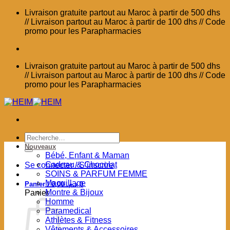
Passer
Livraison gratuite partout au Maroc à partir de 500 dhs
au
// Livraison partout au Maroc à partir de 100 dhs // Code
contenu
promo pour les Parapharmacies
Livraison gratuite partout au Maroc à partir de 500 dhs
// Livraison partout au Maroc à partir de 100 dhs // Code
promo pour les Parapharmacies
Recherche
pour :
Nouveaux
Bébé, Enfant & Maman
Cadeau & Chocolat
Se connecter / S’inscrire
SOINS & PARFUM FEMME
Maquillage
Panier /
0,00
د.م.
0
Montre & Bijoux
Panier
Homme
Paramedical
Athlètes & Fitness
Vêtements & Accessoires