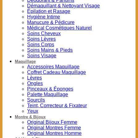
Déodorant & Parfums
Démaquillant & Nettoyant Visage
Épilation et Rasage
Hygiène Intime
Manucure & Pédicure
Médical Cosmétiques Naturel
Soins Cheveux
Soins Lèvres
Soins Corps
Soins Mains & Pieds
Soins Visage
Maquillage
Accessoires Maquillage
Coffret Cadeau Maquillage
Lèvres
Ongles
Pinceaux & Éponges
Palette Maquillage
Sourcils
Teint, Correcteur & Fixateur
Yeux
Montre & Bijoux
Original Bijoux Femme
Original Montres Femme
Original Montres Homme